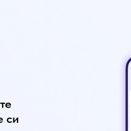
те
е си