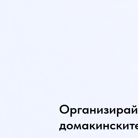
Организирай
домакинскит