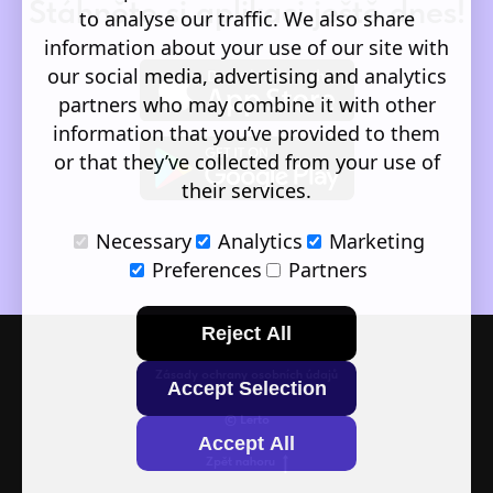
Stáhněte si aplikaci ještě dnes!
to analyse our traffic. We also share
information about your use of our site with
our social media, advertising and analytics
partners who may combine it with other
information that you’ve provided to them
or that they’ve collected from your use of
their services.
Necessary
Analytics
Marketing
Preferences
Partners
Reject All
Zásady ochrany osobních údajů
Accept Selection
© Lerto
Accept All
Zpět nahoru