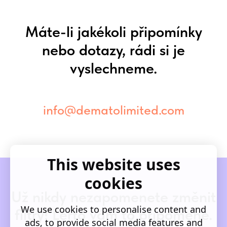
Máte-li jakékoli připomínky
nebo dotazy, rádi si je
vyslechneme.
info@dematolimited.com
This website uses
cookies
Už nikdy nezapomenete změnit
We use cookies to personalise content and
filtry! Lerto vám to připomene.
ads, to provide social media features and