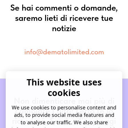
Se hai commenti o domande,
saremo lieti di ricevere tue
notizie
info@dematolimited.com
This website uses
cookies
Non dimenticare mai più di
We use cookies to personalise content and
cambiare i filtri! Lerto te lo
ads, to provide social media features and
ricorderà. Scarica l'app oggi
to analyse our traffic. We also share